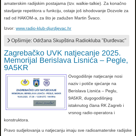
amaterskim radijskim postajama (tzv. walkie-talkie). Za konačno
stavljanje repetitora u funkciju, ostaje još ishodovanje Dozvole za
rad od HAKOM-a, za što je zadužen Martin Švaco.
Izvor:
www.radio-klub-djurdjevac.hr
Opširnije: Održana Skupština Radiokluba ''Đurđevac''
Zagrebačko UVK natjecanje 2025.
Memorijal Berislava Lisnića – Pegle,
9A5KR
Ovogodišnje natjecanje nosi
naziv i potiče sjećanje na
Berislava Lisnića – Peglu,
9A5KR, dugogodišnjeg
istaknutog člana RK Zagreb i
vrsnog radio-operatora i
konstruktora.
Pravo sudjelovanja u natjecanju imaju sve radioamaterske radijske