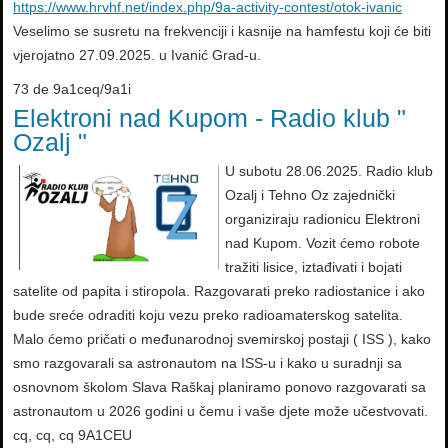
https://www.hrvhf.net/index.php/9a-activity-contest/otok-ivanic
Veselimo se susretu na frekvenciji i kasnije na hamfestu koji će biti
vjerojatno 27.09.2025. u Ivanić Grad-u.
73 de 9a1ceq/9a1i
Elektroni nad Kupom - Radio klub "
Ozalj "
U subotu 28.06.2025. Radio klub
Ozalj i Tehno Oz zajednički
organiziraju radionicu Elektroni
nad Kupom. Vozit ćemo robote
tražiti lisice, iztađivati i bojati
satelite od papita i stiropola. Razgovarati preko radiostanice i ako
bude sreće odraditi koju vezu preko radioamaterskog satelita.
Malo ćemo pričati o međunarodnoj svemirskoj postaji ( ISS ), kako
smo razgovarali sa astronautom na ISS-u i kako u suradnji sa
osnovnom školom Slava Raškaj planiramo ponovo razgovarati sa
astronautom u 2026 godini u čemu i vaše djete može učestvovati.
cq, cq, cq 9A1CEU