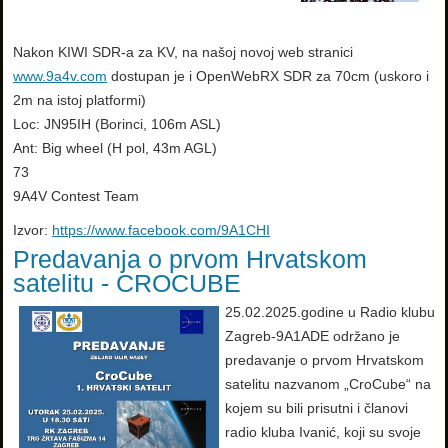
Nakon KIWI SDR-a za KV, na našoj novoj web stranici
www.9a4v.com
dostupan je i OpenWebRX SDR za 70cm (uskoro i
2m na istoj platformi)
Loc: JN95IH (Borinci, 106m ASL)
Ant: Big wheel (H pol, 43m AGL)
73
9A4V Contest Team
Izvor:
https://www.facebook.com/9A1CHI
Predavanja o prvom Hrvatskom
satelitu - CROCUBE
25.02.2025.godine u Radio klubu
Zagreb-9A1ADE održano je
predavanje o prvom Hrvatskom
satelitu nazvanom „CroCube“ na
kojem su bili prisutni i članovi
radio kluba Ivanić, koji su svoje