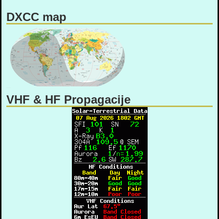
DXCC map
VHF & HF Propagacije