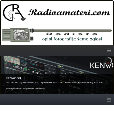
≡
KENWOOD
HFC GRUPA, Zagrebačka cesta 145a, Zagreb telefon: 01/5522-481 - Kontakt osoba: Tomislav Sušac (Ova e-mail
adresa je zaštićena od spambota. Potrebno je...
≡