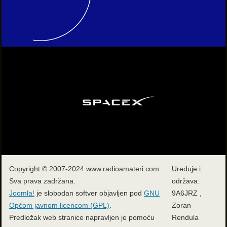
Copyright © 2007-2024 www.radioamateri.com.
Uređuje i
Sva prava zadržana.
održava:
Joomla!
je slobodan softver objavljen pod
GNU
9A6JRZ ,
Općom javnom licencom (GPL)
.
Zoran
Predložak web stranice napravljen je pomoću
Rendula