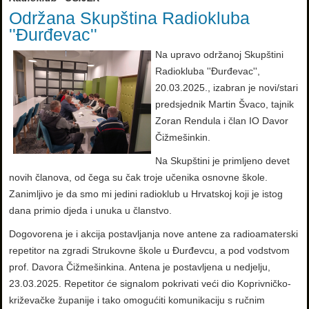
Održana Skupština Radiokluba
''Đurđevac''
Na upravo održanoj Skupštini
Radiokluba ''Đurđevac'',
20.03.2025., izabran je novi/stari
predsjednik Martin Švaco, tajnik
Zoran Rendula i član IO Davor
Čižmešinkin.
Na Skupštini je primljeno devet
novih članova, od čega su čak troje učenika osnovne škole.
Zanimljivo je da smo mi jedini radioklub u Hrvatskoj koji je istog
dana primio djeda i unuka u članstvo.
Dogovorena je i akcija postavljanja nove antene za radioamaterski
repetitor na zgradi Strukovne škole u Đurđevcu, a pod vodstvom
prof. Davora Čižmešinkina. Antena je postavljena u nedjelju,
23.03.2025. Repetitor će signalom pokrivati veći dio Koprivničko-
križevačke županije i tako omogućiti komunikaciju s ručnim