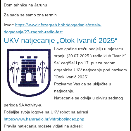
Dom tehnike na Jarunu
Za sada se samo zna termin
Izvor:
https://www.infozagreb.hr/hr/dogadanja/ostala-
dogadanja/27-zagreb-radio-fest
UKV natjecanje „Otok Ivanić 2025“
I ove godine treću nedjelju u mjesecu
srpnju (20.07.2025.) radio klub "Ivanić"
9a1ceq/9a1i po 17. put za redom
organizira UKV natjecanje pod nazivom
"Otok Ivanić 2025".
Pozivamo Vas da se uključite u
natjecanje.
Natjecanje se odvija u okviru sedmog
perioda 9A Activity-a.
Pošaljite svoje logove na UKV robot na adresi
https://www.hamradio.hr/vhfrobot/index.php
Pravila natjecanja možete vidjeti na adresi: