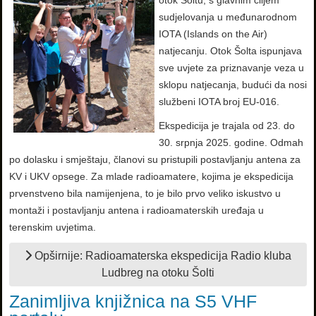
sudjelovanja u međunarodnom
IOTA (Islands on the Air)
natjecanju. Otok Šolta ispunjava
sve uvjete za priznavanje veza u
sklopu natjecanja, budući da nosi
službeni IOTA broj EU-016.
Ekspedicija je trajala od 23. do
30. srpnja 2025. godine. Odmah
po dolasku i smještaju, članovi su pristupili postavljanju antena za
KV i UKV opsege. Za mlade radioamatere, kojima je ekspedicija
prvenstveno bila namijenjena, to je bilo prvo veliko iskustvo u
montaži i postavljanju antena i radioamaterskih uređaja u
terenskim uvjetima.
Opširnije: Radioamaterska ekspedicija Radio kluba
Ludbreg na otoku Šolti
Zanimljiva knjižnica na S5 VHF