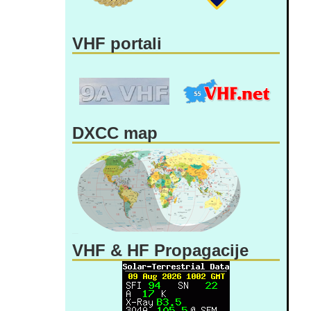
VHF portali
DXCC map
VHF & HF Propagacije