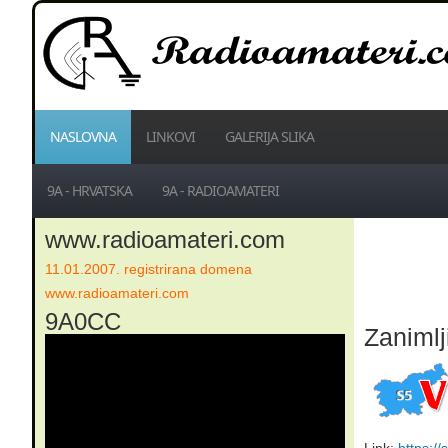
NASLOVNA
LINKOVI
GALERIJA SLIKA
9A - HRVATSKA
9A - RADIOAMATERI
www.radioamateri.com
11.01.2007. registrirana domena
www.radioamateri.com
9A0CC
Zanimlj