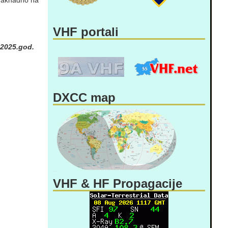
 naknadno na
VHF portali
.2025.god.
DXCC map
VHF & HF Propagacije