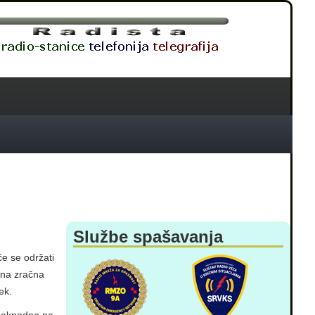
Službe spašavanja
e se održati
vna zračna
ek.