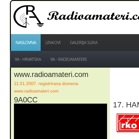
NASLOVNA
LINKOVI
GALERIJA SLIKA
9A - HRVATSKA
9A - RADIOAMATERI
www.radioamateri.com
11.01.2007. registrirana domena
www.radioamateri.com
9A0CC
17. HA