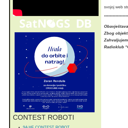
svojoj web str
****************
Obavještava
Zbog objekti
Zahvaljujem
Radioklub 
CONTEST ROBOTI
9A HF CONTEST ROBOT