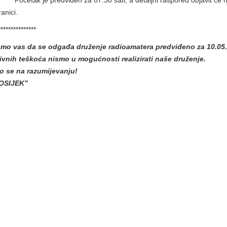
Početak je predviđen za 07:30 sati, a detaljni raspored objavit će
anici.
***************
mo vas da se odgađa druženje radioamatera predviđeno za 10.05
vnih teškoća nismo u mogućnosti realizirati naše druženje.
o se na razumijevanju!
“OSIJEK”